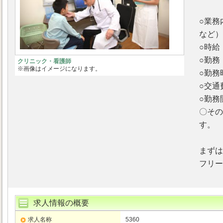
○業務
など）
○時給
○勤務
クリニック・看護師
※画像はイメージになります。
○勤務
○交
○勤務
〇そ
す。
まずは
フリーダ
求人情報の概要
求人名称
5360