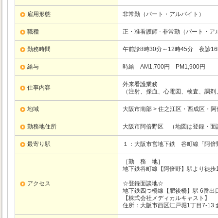
雇用形態
非常勤（パート・アルバイト）
職種
正・准看護師 - 非常勤（パート・ア
勤務時間
午前診8時30分～12時45分 夜診16
給与
時給 AM1,700円 PM1,900円
外来看護業務
仕事内容
（注射、採血、心電図、検査、調剤
地域
大阪市南部 > 住之江区・西成区・
勤務地住所
大阪市阿倍野区 （地図は登録・面
最寄り駅
１：大阪市営地下鉄
谷町線
「阿倍
［勤 務 地］
地下鉄谷町線【阿倍野】駅より徒歩1
アクセス
☆登録面談地☆
地下鉄四つ橋線【肥後橋】駅 6番出
【株式会社メディカルキャスト】
住所：大阪市西区江戸堀1丁目7-13 