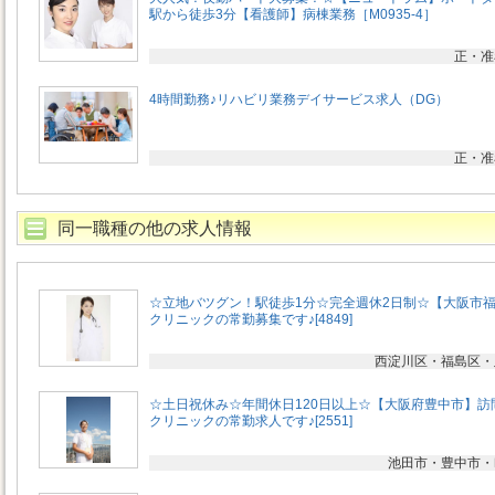
駅から徒歩3分【看護師】病棟業務［M0935-4］
正・准
4時間勤務♪リハビリ業務デイサービス求人（DG）
正・准
同一職種の他の求人情報
☆立地バツグン！駅徒歩1分☆完全週休2日制☆【大阪市
クリニックの常勤募集です♪[4849]
西淀川区・福島区・
☆土日祝休み☆年間休日120日以上☆【大阪府豊中市】訪
クリニックの常勤求人です♪[2551]
池田市・豊中市・