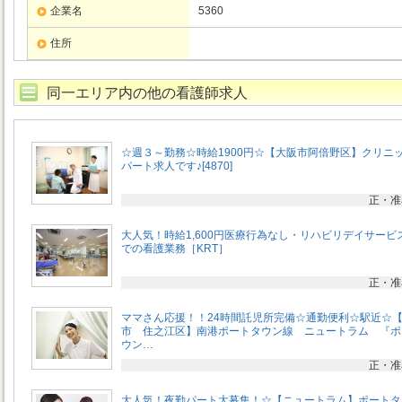
企業名
5360
住所
同一エリア内の他の看護師求人
☆週３～勤務☆時給1900円☆【大阪市阿倍野区】クリニ
パート求人です♪[4870]
正・准
大人気！時給1,600円医療行為なし・リハビリデイサービ
での看護業務［KRT］
正・准
ママさん応援！！24時間託児所完備☆通勤便利☆駅近☆
市 住之江区】南港ポートタウン線 ニュートラム 『ポ
ウン…
正・准
大人気！夜勤パート大募集！☆【ニュートラム】ポートタ