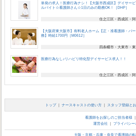
単発の求人！医療行為ナシ！【大阪市西成区】デイサービ
ルバイト☆看護師さん☆1日のみの勤務OK！［DHP］
住之江区・西成区・阿
【大阪府東大阪市】有料老人ホーム【正・准看護師・パー
務】時給1700円［M0612］
四条畷市・大東市・東
医療行為なし♪リハビリ特化型デイサービス求人！！
住之江区・西成区・阿
トップ
｜
ナースキャストの使い方
｜
スタッフ登録と
看護師をお探しのご担当者様
運営会社
｜
プライバシー
大阪・京都・兵庫・奈良で看護師の転