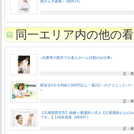
師さん大募集♪［M0675］
同一エリア内の他の看
♪兵庫県川西市での老人ホーム日勤のお仕事♪
正・准
駅徒歩5分＆時給2,000円以上！週2日～のクリニックパー
♪
正・准
【兵庫県西宮市】病棟☆看護師☆求人【正看護師さんのみ
です。】149床規模［M0547］
正・准