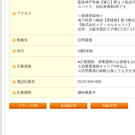
阪急神戸本線【塚口】駅より徒歩1
※バイク・自転車通勤OKです。
アクセス
☆面接登録地☆
地下鉄四つ橋線【肥後橋】駅 6番
【株式会社メディカルキャスト】
住所：大阪市西区江戸堀1丁目7-13
勤務先
訪問看護
休日
4週6休制
●正看護師、准看護師のお資格をお
応募資格
※必要看護師キャリア2年以上
※訪問看護の経験は無くても大丈
電話応募先
0120-944-996
応募期間
随時募集中
ブランクOK
未経験OK
年齢不問