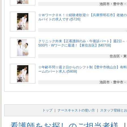
池田市・豊中市・
☆ＷワークＯＫ！☆経験者歓迎☆【兵庫県明石市】老健の
ルバイトの求人です♪[5726]
クリニック外来【正看護師のみ・午後診パート】週2日～
500円・Wワークに最適！【東住吉区】[M0708]
住吉区・東
☆年齢不問☆週２日からのシフト制【豊中市桃山台】有料
ームのパート求人♪[5808]
池田市・豊中市・
トップ
｜
ナースキャストの使い方
｜
スタッフ登録と
看護師をお探しのご担当者様