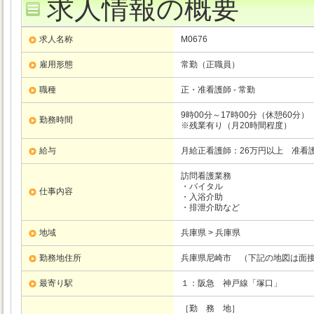
求人情報の概要
求人名称
M0676
雇用形態
常勤（正職員）
職種
正・准看護師 - 常勤
9時00分～17時00分（休憩60分）
勤務時間
※残業有り（月20時間程度）
給与
月給正看護師：26万円以上 准看
訪問看護業務
・バイタル
仕事内容
・入浴介助
・排泄介助など
地域
兵庫県 > 兵庫県
勤務地住所
兵庫県尼崎市 （下記の地図は面
最寄り駅
１：阪急
神戸線
「塚口」
［勤 務 地］