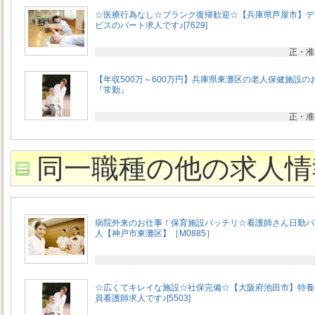
☆医療行為なし☆ブランク復帰歓迎☆【兵庫県芦屋市】デ
ビスのパート求人です♪[7629]
正・准
【年収500万～600万円】兵庫県東灘区の老人保健施設の
『常勤』
正・准
同一職種の他の求人情
病院外来のお仕事！保育施設バッチリ☆看護師さん日勤パ
人【神戸市東灘区】［M0885］
☆広くてキレイな施設☆社保完備☆【大阪府池田市】特養
員看護師求人です♪[5503]