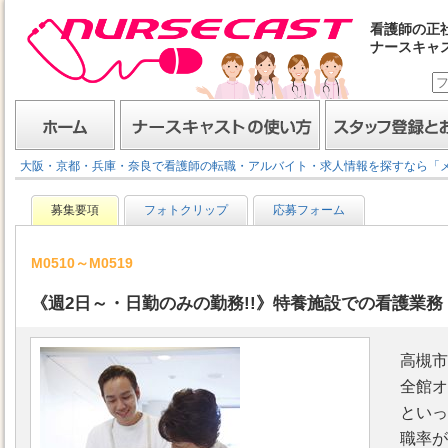
看護師の正
ナースキャ
ナースキャスト
ホーム
ナースキャストの使い方
スタッフ登録とお仕事
大阪・京都・兵庫・奈良で看護師の転職・アルバイト・求人情報を探すなら「
募集要項
フォトクリップ
応募フォーム
M0510～M0519
《週2日～・日勤のみの勤務!!》特養施設での看護業務 
高槻市
全館オ
といっ
職率が