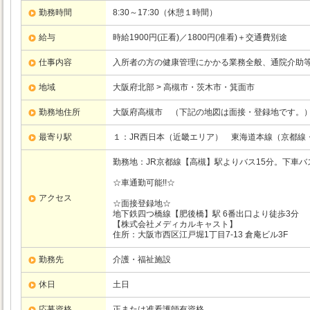
勤務時間
8:30～17:30（休憩１時間）
給与
時給1900円(正看)／1800円(准看)＋交通費別途
仕事内容
入所者の方の健康管理にかかる業務全般、通院介助等
地域
大阪府北部 > 高槻市・茨木市・箕面市
勤務地住所
大阪府高槻市 （下記の地図は面接・登録地です。
最寄り駅
１：JR西日本（近畿エリア）
東海道本線（京都線
勤務地：JR京都線【高槻】駅よりバス15分。下車バ
☆車通勤可能!!☆
アクセス
☆面接登録地☆
地下鉄四つ橋線【肥後橋】駅 6番出口より徒歩3分
【株式会社メディカルキャスト】
住所：大阪市西区江戸堀1丁目7-13 倉庵ビル3F
勤務先
介護・福祉施設
休日
土日
応募資格
正または准看護師有資格