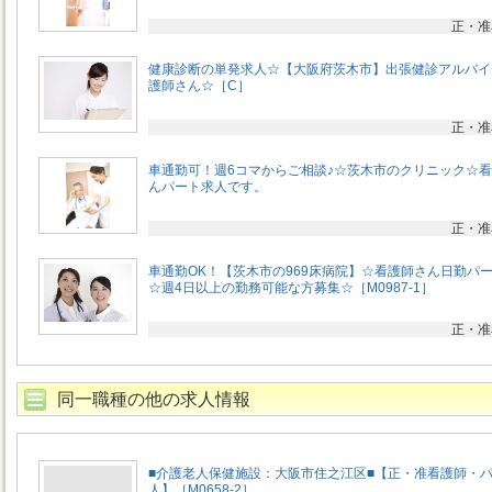
正・准
健康診断の単発求人☆【大阪府茨木市】出張健診アルバイ
護師さん☆［C］
正・准
車通勤可！週6コマからご相談♪☆茨木市のクリニック☆
んパート求人です。
正・准
車通勤OK！【茨木市の969床病院】☆看護師さん日勤パ
☆週4日以上の勤務可能な方募集☆［M0987-1］
正・准
同一職種の他の求人情報
■介護老人保健施設：大阪市住之江区■【正・准看護師・
人】［M0658-2］