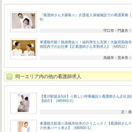
『看護師さん大募集☆』介護老人保健施設での看護業務［M
9］
守口市・門真市・
車通勤可能！独身寮あり！福利厚生も充実！大阪府高槻市
病院内でのお仕事【正看護師さん常勤求人】［M0512］
高槻市・茨木市・
同一エリア内の他の看護師求人
【豊川駅徒歩5分】☆新しい特養施設☆看護師さん正社員
【紹介】［M0483-2］
正・准
車通勤大歓迎☆高槻市柱本のクリニック！【看護師さんク
ク外来パート求人】［M0900-1］