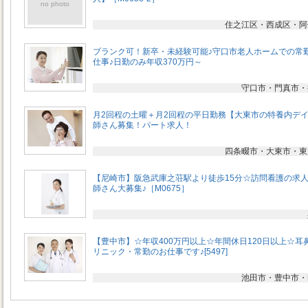
no photo
住之江区・西成区・阿
ブランク可！新卒・未経験可能♪守口市老人ホームでの常
仕事♪日勤のみ年収370万円～
守口市・門真市・
月2回程の土曜＋月2回程の平日勤務【大東市の特養内デ
師さん募集！パート求人！
四条畷市・大東市・東
【尼崎市】阪急武庫之荘駅より徒歩15分☆訪問看護の求
師さん大募集♪［M0675］
【豊中市】☆年収400万円以上☆年間休日120日以上☆耳
リニック・常勤のお仕事です♪[5497]
池田市・豊中市・