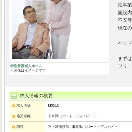
護事業
施設内
不安等
現在の
ベッド
まずは
フリーダ
特別養護老人ホーム
※画像はイメージです
求人情報の概要
求人名称
M0510
雇用形態
非常勤（パート・アルバイト）
職種
正・准看護師 - 非常勤（パート・アルバイト）