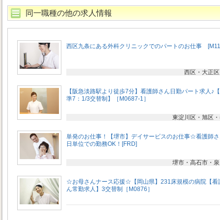
同一職種の他の求人情報
西区九条にある外科クリニックでのパートのお仕事 [M118
西区・大正区
【阪急淡路駅より徒歩7分】看護師さん日勤パート求人♪
準7：1/3交替制】［M0687-1］
東淀川区・旭区・
単発のお仕事！【堺市】デイサービスのお仕事☆看護師さ
日単位での勤務OK！[FRD]
堺市・高石市・泉
☆お母さんナース応援☆【岡山県】231床規模の病院【看
ん常勤求人】3交替制［M0876］