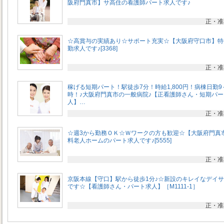
阪府門真市】サ高住の看護師パート求人です♪
正・准
☆高賞与の実績あり☆サポート充実☆【大阪府守口市】特
勤求人です♪[3368]
正・准
稼げる短期パート！駅徒歩7分！時給1,800円！病棟日勤9
時！♪大阪府門真市の一般病院♪【正看護師さん・短期パー
人】…
正・准
☆週3から勤務ＯＫ☆Ｗワークの方も歓迎☆【大阪府門真
料老人ホームのパート求人です♪[5555]
正・准
京阪本線【守口】駅から徒歩1分♪☆新設のキレイなデイ
です☆【看護師さん・パート求人】［M1111-1］
正・准