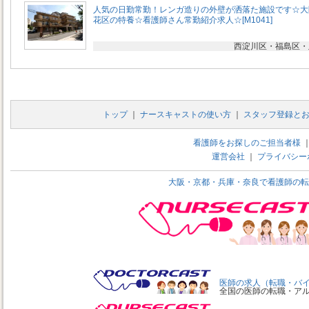
人気の日勤常勤！レンガ造りの外壁が洒落た施設です☆大
花区の特養☆看護師さん常勤紹介求人☆[M1041]
西淀川区・福島区・
トップ
｜
ナースキャストの使い方
｜
スタッフ登録と
看護師をお探しのご担当者様
運営会社
｜
プライバシー
大阪・京都・兵庫・奈良で看護師の転
医師の求人（転職・バ
全国の医師の転職・ア