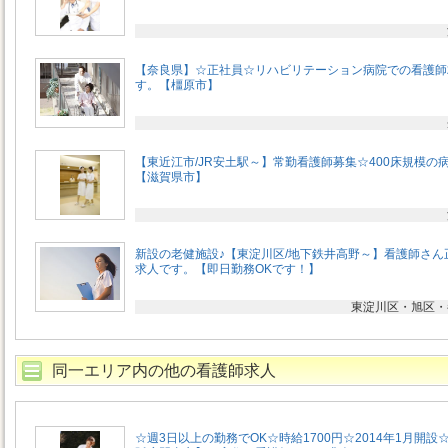
【奈良県】☆正社員☆リハビリテーション病院での看護師
す。【橿原市】
【東近江市/JR安土駅～】常勤看護師募集☆400床規模の
【滋賀県市】
新設の老健施設♪【東淀川区/地下鉄井高野～】看護師さん
求人です。【即日勤務OKです！】
東淀川区・旭区・
同一エリア内の他の看護師求人
☆週3日以上の勤務でOK☆時給1700円☆2014年1月開設