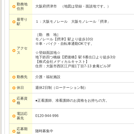
勤務地
大阪府摂津市 （地図は登録・面談地です。）
住所
最寄り
１：大阪モノレール
大阪モノレール
「摂津」
駅
［勤 務 地］
モノレール【摂津】駅より徒歩10分
※車・バイク・自転車通勤OKです。
アクセ
ス
☆登録面談地☆
地下鉄四つ橋線【肥後橋】駅 6番出口より徒歩3分
【株式会社メディカルキャスト】
住所：大阪市西区江戸堀1丁目7-13 倉庵ビル3F
勤務先
介護・福祉施設
休日
週休2日制（ローテーション制）
応募資
●正看護師、准看護師のお資格をお持ちの方。
格
電話応
0120-944-996
募先
応募期
随時募集中
間