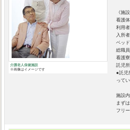
《施設
看護体
利用者
入所者
ベッド
総職員
看護寮
託児所
介護老人保健施設
※画像はイメージです
●託児
ってい
施設内
まずは
フリーダ