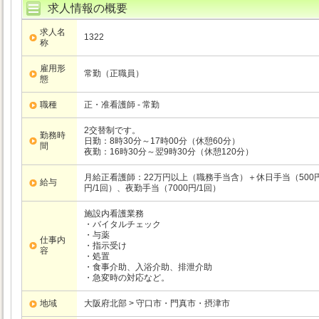
求人情報の概要
求人名
1322
称
雇用形
常勤（正職員）
態
職種
正・准看護師 - 常勤
2交替制です。
勤務時
日勤：8時30分～17時00分（休憩60分）
間
夜勤：16時30分～翌9時30分（休憩120分）
月給正看護師：22万円以上（職務手当含）＋休日手当（500円/
給与
円/1回）、夜勤手当（7000円/1回）
施設内看護業務
・バイタルチェック
・与薬
仕事内
・指示受け
容
・処置
・食事介助、入浴介助、排泄介助
・急変時の対応など。
地域
大阪府北部 > 守口市・門真市・摂津市