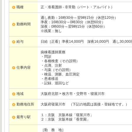
職種
正・准看護師 - 非常勤（パート・アルバイト）
通し夜勤：16時30分～翌9時15分（休憩120分）
準夜：16時30分～0時30分（休憩60分）
勤務時間
深夜：0時00分～翌9時15分（休憩60分）
※残業：無し
給与
日給［正看］準夜14,000円 深夜16,000円 通し30,0
病棟看護師業務
・問診
・各種検査（その説明）
・点滴、注射
仕事内容
・与薬（その説明）
・検温、測脈、血圧測定
・患者移送
・記録、巡回など
地域
大阪府北部 > 枚方市・交野市・寝屋川市
勤務地住所
大阪府寝屋川市 （下記の地図は面接・登録地です。）
１：京阪
京阪本線
「寝屋川市」
最寄り駅
２：京阪
京阪本線
「香里園」
［勤 務 地］