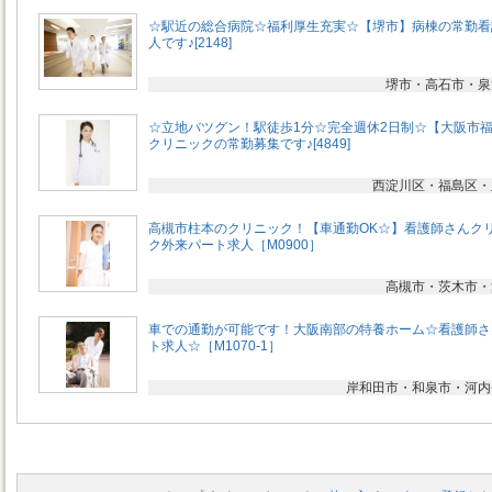
☆駅近の総合病院☆福利厚生充実☆【堺市】病棟の常勤看
人です♪[2148]
堺市・高石市・泉
☆立地バツグン！駅徒歩1分☆完全週休2日制☆【大阪市
クリニックの常勤募集です♪[4849]
西淀川区・福島区・
高槻市柱本のクリニック！【車通勤OK☆】看護師さんク
ク外来パート求人［M0900］
高槻市・茨木市・
車での通勤が可能です！大阪南部の特養ホーム☆看護師さ
ト求人☆［M1070-1］
岸和田市・和泉市・河内