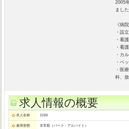
200
ました
《病院
・設立
・看護
・看護
・カル
・ベッ
・医療
科、放
求人情報の概要
求人名称
3288
雇用形態
非常勤（パート・アルバイト）