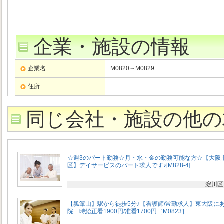
企業・施設の情報
企業名
M0820～M0829
住所
同じ会社・施設の他の
☆週3のパート勤務☆月・水・金の勤務可能な方☆【大阪
区】デイサービスのパート求人です♪[M828-4]
淀川区
【瓢箪山】駅から徒歩5分♪【看護師/常勤求人】東大阪に
院 時給正看1900円/准看1700円［M0823］