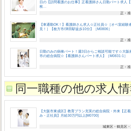
日の【訪問看護のお仕事】正看護師さん日勤パート求人【
枚…
正・准
【車通勤OK！】看護師さん求人☆正社員☆［オペ室経験
見！］【枚方市/津田駅徒歩10分】［M0806］
正・准
日勤のみの病棟パート！週3日からご相談可能です☆大阪
市の総合病院☆【看護師さんパート求人】［M0831-1］
正・准
同一職種の他の求人情
【大阪市東成区】教育プラン充実の総合病院・外来【正看
み・正社員】月給30万円以上[M0700]
城東区・鶴見区・