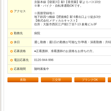
京阪本線【寝屋川】駅/【香里園】駅よりバス10分
※車・バイク・自転車通勤OKです。
アクセス
☆面接登録地☆
地下鉄四つ橋線【肥後橋】駅 6番出口より徒歩3分
【株式会社メディカルキャスト】
住所：大阪市西区江戸堀1丁目7-13 倉庵ビル3F
勤務先
病院
休日
通し勤務：週1日の勤務が可能な方/準夜・深夜勤務：月6
応募資格
●正看護師、准看護師のお資格をお持ちの方。
電話応募先
0120-944-996
応募期間
随時募集中
夜勤
三交替
ブランクOK