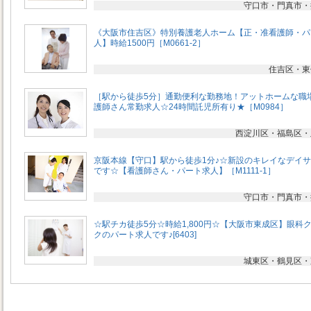
守口市・門真市・
《大阪市住吉区》特別養護老人ホーム【正・准看護師・パ
人】時給1500円［M0661-2］
住吉区・東
［駅から徒歩5分］通勤便利な勤務地！アットホームな職
護師さん常勤求人☆24時間託児所有り★［M0984］
西淀川区・福島区・
京阪本線【守口】駅から徒歩1分♪☆新設のキレイなデイ
です☆【看護師さん・パート求人】［M1111-1］
守口市・門真市・
☆駅チカ徒歩5分☆時給1,800円☆【大阪市東成区】眼科
クのパート求人です♪[6403]
城東区・鶴見区・