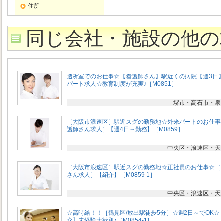
住所
同じ会社・施設の他の
透析室でのお仕事☆【看護師さん】駅近くの病院【週3日
パート求人☆教育制度が充実♪［M0851］
堺市・高石市・泉
［大阪市浪速区］駅近スグの勤務地☆外来パートのお仕事
護師さん求人］【週4日～勤務】［M0859］
中央区・浪速区・天
［大阪市浪速区］駅近スグの勤務地☆正社員のお仕事☆［
さん求人］【紹介】［M0859-1］
中央区・浪速区・天
☆高時給！！［鶴見区/放出駅徒歩5分］☆週2日～でOK☆
介】未経験大歓迎♪［M0854-1］