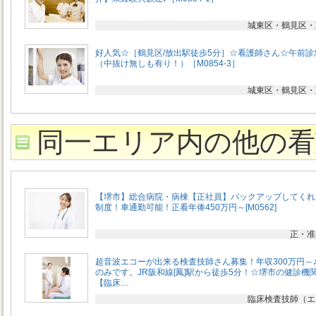
城東区・鶴見区・
好人気☆［鶴見区/放出駅徒歩5分］☆看護師さん☆午前診
（中抜け無しも有り！）［M0854-3］
城東区・鶴見区・
同一エリア内の他の看
【堺市】総合病院・病棟【正社員】バックアップしてくれ
制度！車通勤可能！正看年俸450万円～[M0562]
正・准
超音波エコーが出来る検査技師さん募集！年収300万円～
のみです。JR阪和線[鳳]駅から徒歩5分！☆堺市の健診機
【臨床…
臨床検査技師（エ