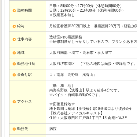
日勤：8時00分～17時00分（休憩時間60分）
勤務時間
日勤：12時30分～21時30分（休憩時間60分）
※残業基本無し
給与
月給正看護師30万円以上 准看護師28万円（経験加
透析室内の看護業務
仕事内容
※研修制度がしっかりしているので、ブランクある
地域
大阪府南部 > 堺市・高石市・泉大津市
勤務地住所
大阪府堺市堺区 （下記の地図は面接・登録地です
最寄り駅
１：南海
高野線
「浅香山」
［勤 務 地］
南海高野線【浅香山】駅より徒歩4分です。
※バイク・自転車通勤OKです。
アクセス
☆面接登録地☆
地下鉄四つ橋線【肥後橋】駅 6番出口より徒歩3分
【株式会社メディカルキャスト】
住所：大阪市西区江戸堀1丁目7-13 倉庵ビル3F
勤務先
病院