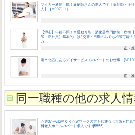
マイカー通勤可能！薬剤師さんの求人です【薬剤師・正社
人】［M0971-1］
【堺市】年齢不問！車通勤可能！消化器専門病院・病棟【
師・正社員】基本的には2交替・日勤のみでも相談可能！月
万…
正・准
堺市北区にあるデイサービスでのパートのお仕事 [M1191
正・准
同一職種の他の求人情
☆週3から勤務ＯＫ☆Ｗワークの方も歓迎☆【大阪府門真
料老人ホームのパート求人です♪[5555]