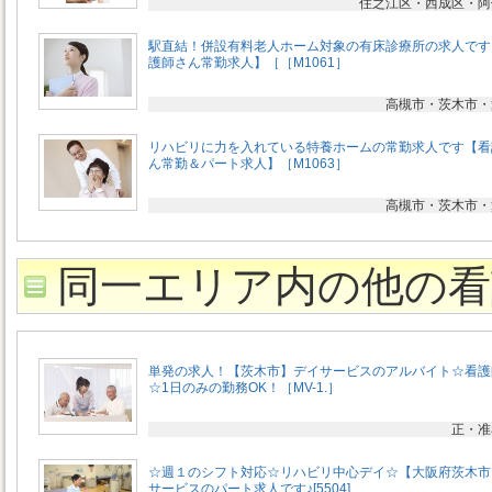
住之江区・西成区・阿
駅直結！併設有料老人ホーム対象の有床診療所の求人です
護師さん常勤求人】［［M1061］
高槻市・茨木市・
リハビリに力を入れている特養ホームの常勤求人です【看
ん常勤＆パート求人】［M1063］
高槻市・茨木市・
同一エリア内の他の看
単発の求人！【茨木市】デイサービスのアルバイト☆看護
☆1日のみの勤務OK！［MV-1.］
正・准
☆週１のシフト対応☆リハビリ中心デイ☆【大阪府茨木市
サービスのパート求人です♪[5504]