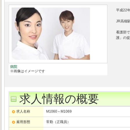
平成22
JR高槻
看護部で
護」の提
病院
※画像はイメージです
求人情報の概要
求人名称
M1060～M1069
雇用形態
常勤（正職員）