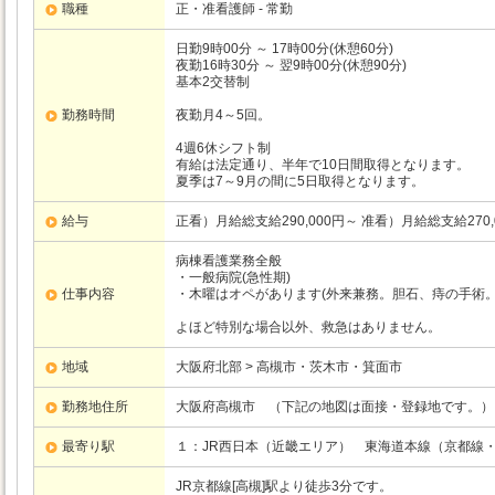
職種
正・准看護師 - 常勤
日勤9時00分 ～ 17時00分(休憩60分)
夜勤16時30分 ～ 翌9時00分(休憩90分)
基本2交替制
勤務時間
夜勤月4～5回。
4週6休シフト制
有給は法定通り、半年で10日間取得となります。
夏季は7～9月の間に5日取得となります。
給与
正看）月給総支給290,000円～ 准看）月給総支給2
病棟看護業務全般
・一般病院(急性期)
仕事内容
・木曜はオペがあります(外来兼務。胆石、痔の手術。
よほど特別な場合以外、救急はありません。
地域
大阪府北部 > 高槻市・茨木市・箕面市
勤務地住所
大阪府高槻市 （下記の地図は面接・登録地です。）
最寄り駅
１：JR西日本（近畿エリア）
東海道本線（京都線
JR京都線[高槻]駅より徒歩3分です。