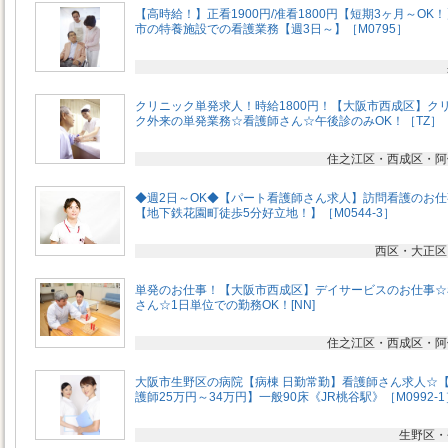
【高時給！】正看1900円/准看1800円【短期3ヶ月～OK
市の特養施設での看護業務【週3日～】［M0795］
クリニック単発求人！時給1800円！【大阪市西成区】ク
ク外来の単発業務☆看護師さん☆午後診のみOK！［TZ］
住之江区・西成区・阿
◆週2日～OK◆【パート看護師さん求人】訪問看護のお仕
【地下鉄花園町徒歩5分好立地！】［M0544-3］
西区・大正区
単発のお仕事！【大阪市西成区】デイサービスのお仕事☆
さん☆1日単位での勤務OK！[NN]
住之江区・西成区・阿
大阪市生野区の病院【病棟 日勤常勤】看護師さん求人☆
護師25万円～34万円】一般90床《JR桃谷駅》［M0992-1
生野区・