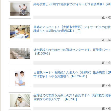
給与手渡し♪300円で給食付のデイサービス看護業務♪［AI
正・准
単発のアルバイト！【大阪市生野区】デイサービスのお仕
護師さん☆1日のみの勤務OK！［T.］
正・准
近年開設されたばかりの透析センターです。正看護パート
［M1000-2］
正・准
☆日勤パート・看護師さん求人☆【生野区】総合病院【J
市場前駅】☆やる気重視☆［M0732-11］
正・准
生野区での常勤をお探しの方！必見です☆【地下鉄/少路
合病院での求人です。［M0733］
正・准