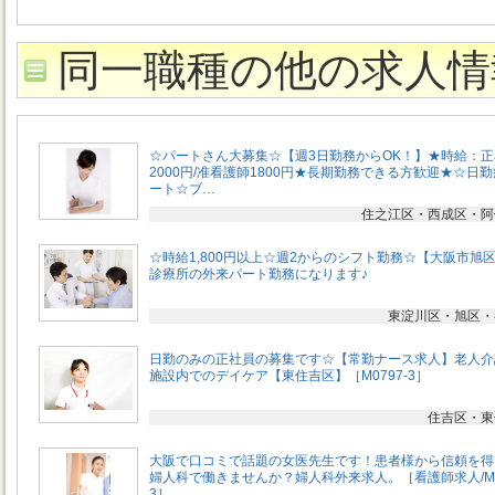
同一職種の他の求人情
☆パートさん大募集☆【週3日勤務からOK！】★時給：
2000円/准看護師1800円★長期勤務できる方歓迎★☆日
ート☆ブ…
住之江区・西成区・阿
☆時給1,800円以上☆週2からのシフト勤務☆【大阪市旭
診療所の外来パート勤務になります♪
東淀川区・旭区・
日勤のみの正社員の募集です☆【常勤ナース求人】老人介
施設内でのデイケア【東住吉区】［M0797-3］
住吉区・東
大阪で口コミで話題の女医先生です！患者様から信頼を得
婦人科で働きませんか？婦人科外来求人。［看護師求人/M1
3］