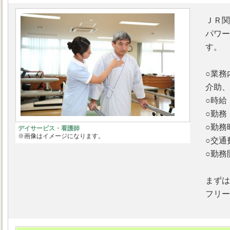
ＪＲ関
パワー
す。
○業務
介助、
○時
○勤
○勤務
デイサービス・看護師
※画像はイメージになります。
○交
○勤務
まずは
フリーダ