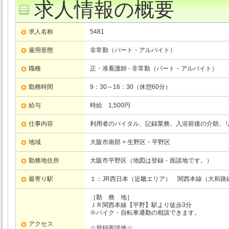
求人情報の概要
求人名称
5481
雇用形態
非常勤（パート・アルバイト）
職種
正・准看護師 - 非常勤（パート・アルバイト）
勤務時間
9：30～16：30（休憩60分）
給与
時給 1,500円
仕事内容
利用者のバイタル、記録業務、入浴前後の介助、
地域
大阪市南部 > 生野区・平野区
勤務地住所
大阪市平野区（地図は登録・面談地です。）
最寄り駅
１：JR西日本（近畿エリア）
関西本線（大和路
［勤 務 地］
ＪＲ関西本線【平野】駅より徒歩3分
※バイク・自転車通勤の相談できます。
アクセス
☆登録面談地☆