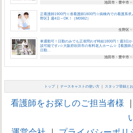
池田市・豊中市・
正看護師1900円☆准看護師1800円☆病棟内での看護系求
野区】週4日～OK！［M0982］
生野区・
車通勤可！日勤のみでも正准問わず時給1800円！週3日
談可能です♪☆大阪府吹田市の有料老人ホーム☆【看護師
日勤…
池田市・豊中市・
トップ
｜
ナースキャストの使い方
｜
スタッフ登録と
看護師をお探しのご担当者様
運営会社
｜
プライバシーポリ