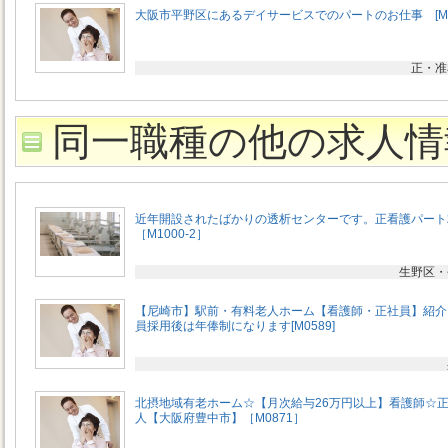
大阪市平野区にあるデイサービスでのパートのお仕事 [M11
正・准
同一職種の他の求人情
近年開設されたばかりの透析センターです。正看護パート
［M1000-2］
生野区・
【尼崎市】駅前・有料老人ホーム【看護師・正社員】紹介
員採用後は年俸制になります[M0589]
北摂地域有老ホーム☆【月次給与26万円以上】看護師☆
人【大阪府豊中市】［M0871］