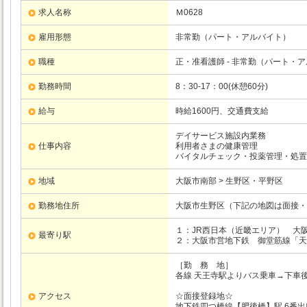
求人名称
Ｍ0628
雇用形態
非常勤（パート・アルバイト）
職種
正・准看護師 - 非常勤（パート・
勤務時間
8：30-17：00(休憩60分)
給与
時給1600円、交通費支給
デイサービス施設内業務
仕事内容
利用者さまの健康管理
バイタルチェック・投薬管理・処置
地域
大阪市南部 > 生野区・平野区
勤務地住所
大阪市生野区（下記の地図は面接・
１：JR西日本（近畿エリア）
大
最寄り駅
２：大阪市営地下鉄
御堂筋線
「天
［勤 務 地］
各線 天王寺駅よりバス乗車→下車
アクセス
☆面接登録地☆
地下鉄四つ橋線【肥後橋】駅 6番出