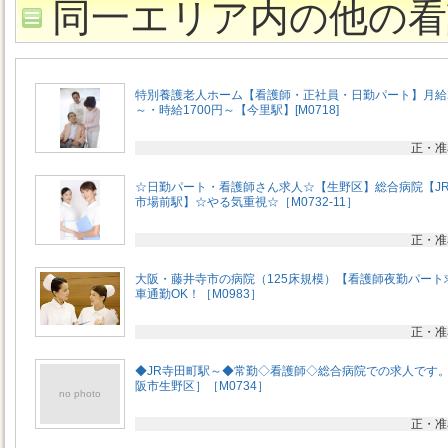
同一エリア内の他の看
特別養護老人ホーム【看護師・正社員・日勤パート】月給
～・時給1700円～【今里駅】[M0718]
正・准
☆日勤パート・看護師さん求人☆【生野区】総合病院【J
市場前駅】☆やる気重視☆［M0732-11］
正・准
大阪・藤井寺市の病院（125床規模）【看護師夜勤パート
車通勤OK！［M0983］
正・准
◆JR寺田町駅～◆常勤◇看護師◇総合病院での求人です
阪市生野区］［M0734］
no photo
正・准