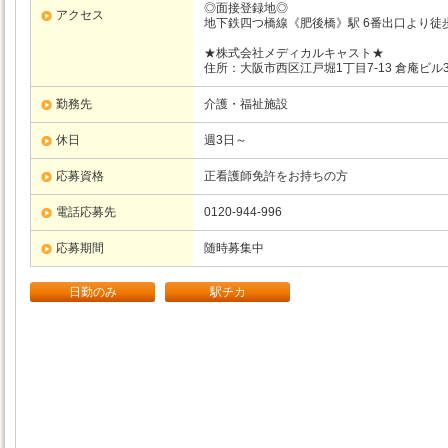
◎面接登録地◎
アクセス
地下鉄四つ橋線《肥後橋》駅 6番出口より徒
★株式会社メディカルキャスト★
住所：大阪市西区江戸堀1丁目7-13 倉庵ビル3
勤務先
介護・福祉施設
休日
週3日～
応募資格
正看護師免許をお持ちの方
電話応募先
0120-944-996
応募期間
随時募集中
日勤のみ
駅チカ