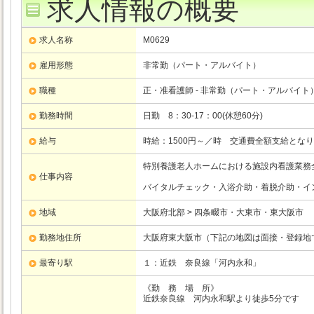
求人情報の概要
求人名称
M0629
雇用形態
非常勤（パート・アルバイト）
職種
正・准看護師 - 非常勤（パート・アルバイト
勤務時間
日勤 8：30-17：00(休憩60分)
給与
時給：1500円～／時 交通費全額支給とな
特別養護老人ホームにおける施設内看護業務
仕事内容
バイタルチェック・入浴介助・着脱介助・イ
地域
大阪府北部 > 四条畷市・大東市・東大阪市
勤務地住所
大阪府東大阪市（下記の地図は面接・登録地
最寄り駅
１：近鉄
奈良線
「河内永和」
《勤 務 場 所》
近鉄奈良線 河内永和駅より徒歩5分です