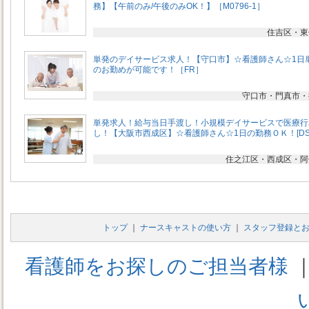
務】【午前のみ/午後のみOK！】［M0796-1］
住吉区・東
単発のデイサービス求人！【守口市】☆看護師さん☆1日
のお勤めが可能です！［FR］
守口市・門真市・
単発求人！給与当日手渡し！小規模デイサービスで医療行
し！【大阪市西成区】☆看護師さん☆1日の勤務ＯＫ！[DS
住之江区・西成区・阿
トップ
｜
ナースキャストの使い方
｜
スタッフ登録と
看護師をお探しのご担当者様