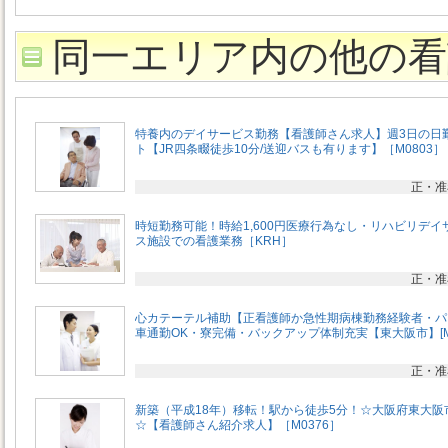
同一エリア内の他の看
特養内のデイサービス勤務【看護師さん求人】週3日の日
ト【JR四条畷徒歩10分/送迎バスも有ります】［M0803］
正・准
時短勤務可能！時給1,600円医療行為なし・リハビリデイ
ス施設での看護業務［KRH］
正・准
心カテーテル補助【正看護師か急性期病棟勤務経験者・パ
車通勤OK・寮完備・バックアップ体制充実【東大阪市】[M0
正・准
新築（平成18年）移転！駅から徒歩5分！☆大阪府東大阪
☆【看護師さん紹介求人】［M0376］