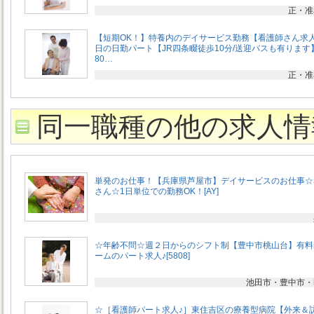
正・准
【短期OK！】特養内のデイサービス勤務【看護師さん求
日の日勤パート【JR四条畷徒歩10分/送迎バスも有ります
80…
正・准
同一職種の他の求人情
単発のお仕事！【兵庫県芦屋市】デイサービスのお仕事☆
さん☆1日単位での勤務OK！[AY]
☆年齢不問☆週２日からのシフト制【豊中市桃山台】有料
ームのパート求人♪[5808]
池田市・豊中市・
☆［看護師パート求人♪］東住吉区の療養型病院【外来＆