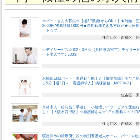
☆パートさん大募集☆【週3日勤務からOK！】★時給：
2000円/准看護師1800円★長期勤務できる方歓迎★☆日
ート☆ブ…
住之江区・西成区・阿
☆デイサービス☆週2～3日☆【兵庫県西宮市】デイサー
ート求人です♪[5833]
お勧め日勤パート！車通勤可能！☆【御堂筋線】あびこ駅
歩5分【週3日～・看護師求人】病棟業務［M0934-2］
住吉区・東
単発求人！給与当日手渡し！小規模デイサービスで医療行
し！【大阪市西成区】☆看護師さん☆1日の勤務ＯＫ！[DS
住之江区・西成区・阿
寝屋川市の診療所併設の特別養護老人ホーム パートの