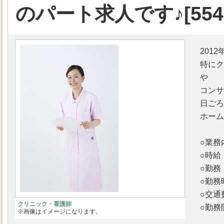
のパート求人です♪[554
201
特にク
や
コンサ
日ごろ
ホーム
○業務
○時給
○勤
○勤務
○交
クリニック・看護師
○勤務
※画像はイメージになります。