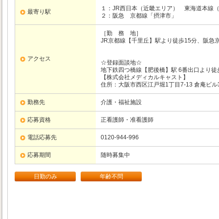
１：JR西日本（近畿エリア）
東海道本線
最寄り駅
２：阪急
京都線
「摂津市」
［勤 務 地］
JR京都線【千里丘】駅より徒歩15分、阪急
アクセス
☆登録面談地☆
地下鉄四つ橋線【肥後橋】駅 6番出口より徒
【株式会社メディカルキャスト】
住所：大阪市西区江戸堀1丁目7-13 倉庵ビル
勤務先
介護・福祉施設
応募資格
正看護師・准看護師
電話応募先
0120-944-996
応募期間
随時募集中
日勤のみ
年齢不問