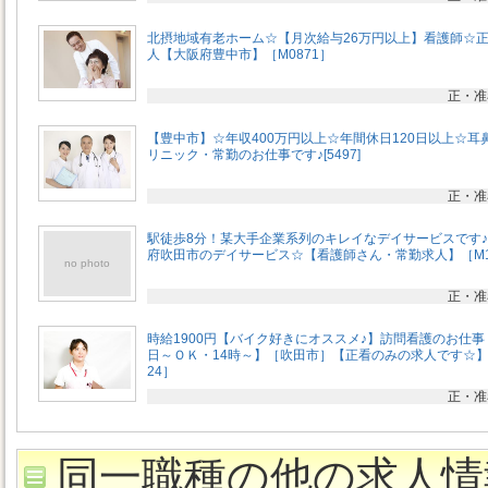
北摂地域有老ホーム☆【月次給与26万円以上】看護師☆
人【大阪府豊中市】［M0871］
正・准
【豊中市】☆年収400万円以上☆年間休日120日以上☆耳
リニック・常勤のお仕事です♪[5497]
正・准
駅徒歩8分！某大手企業系列のキレイなデイサービスです
府吹田市のデイサービス☆【看護師さん・常勤求人】［M1
no photo
正・准
時給1900円【バイク好きにオススメ♪】訪問看護のお仕事
日～ＯＫ・14時～】［吹田市］【正看のみの求人です☆】
24］
正・准
同一職種の他の求人情