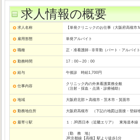
求人情報の概要
求人名称
【単発クリニックのお仕事（大阪府高槻市:
雇用形態
単発アルバイト
職種
正・准看護師 - 非常勤（パート・アルバイ
勤務時間
17：00～20：00
給与
午後診 時給1,700円
クリニック内の外来看護業務全般
仕事内容
（注射・採血・点滴・診療補助）
地域
大阪府北部 > 高槻市・茨木市・箕面市
勤務地住所
大阪府高槻市 （下記の地図は面接・登録
最寄り駅
１：JR西日本（近畿エリア）
東海道本線
［勤 務 地］
JR京都線【高槻】駅より徒歩1分