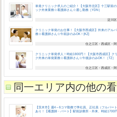
単発クリニック求人のご紹介！【大阪市北区】十三駅前の
ック外来業務☆看護師さん☆通し勤務［YDN］
淀川区
クリニック単発のお仕事！【大阪市西成区】外来のアルバ
務☆看護師さん☆午前診のみOK！[KZ]
住之江区・西成区・阿
クリニック単発求人！時給1800円！【大阪市西成区】ク
ク外来の単発業務☆看護師さん☆午後診のみOK！［TZ］
住之江区・西成区・阿
同一エリア内の他の看
【茨木市】週4～6コマ勤務で準社員、正社員（フルパー
あり！【看護師・パート】駅前診療所・外来、時給1700