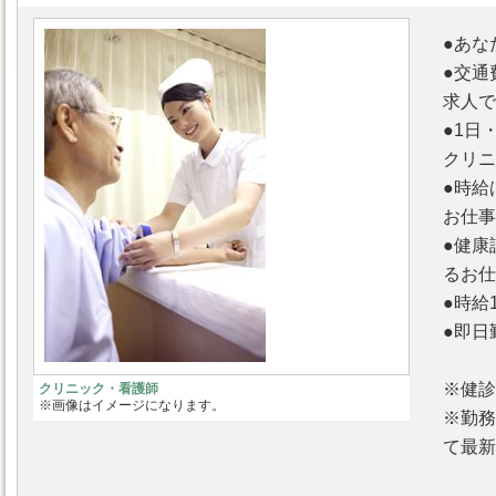
●あな
●交通
求人で
●1日
クリニ
●時給
お仕事
●健康
るお仕
●時給
●即日
※健診
クリニック・看護師
※画像はイメージになります。
※勤務
て最新