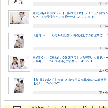
正・准
健康診断の単発求人☆【大阪府茨木市】クリニック院内の
ルバイト☆看護師さん☆通年仕事あります☆［C］
正・准
《週2日～・日勤のみの勤務!!》特養施設での看護業務 ［M
0］
正・准
車通勤OK！【茨木市の969床病院】☆看護師さん日勤パ
☆週4日以上の勤務可能な方募集☆［M0987-1］
正・准
【豊川駅徒歩5分】☆新しい特養施設☆看護師さん正社員
【紹介】［M0483-2］
正・准