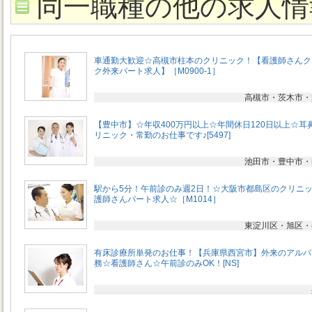
同一職種の他の求人情
車通勤大歓迎☆高槻市柱本のクリニック！【看護師さんク
ク外来パート求人】［M0900-1］
高槻市・茨木市・
【豊中市】☆年収400万円以上☆年間休日120日以上☆耳
リニック・常勤のお仕事です♪[5497]
池田市・豊中市・
駅から5分！午前診のみ週2日！☆大阪市都島区のクリニ
護師さんパート求人☆［M1014］
東淀川区・旭区・
有床診療所単発のお仕事！【兵庫県西宮市】外来のアルバ
務☆看護師さん☆午前診のみOK！[NS]