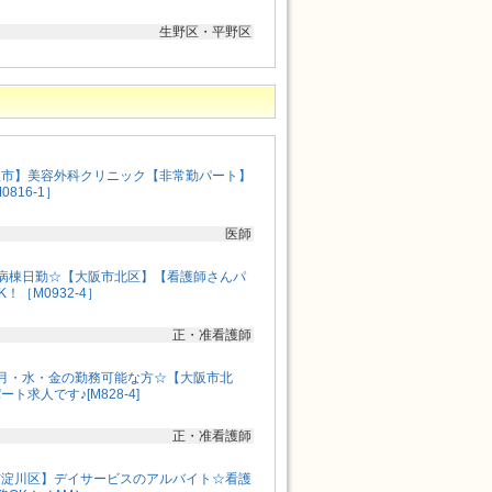
生野区・平野区
阪市】美容外科クリニック【非常勤パート】
816-1］
医師
病棟日勤☆【大阪市北区】【看護師さんパ
！［M0932-4］
正・准看護師
月・水・金の勤務可能な方☆【大阪市北
求人です♪[M828-4]
正・准看護師
市淀川区】デイサービスのアルバイト☆看護