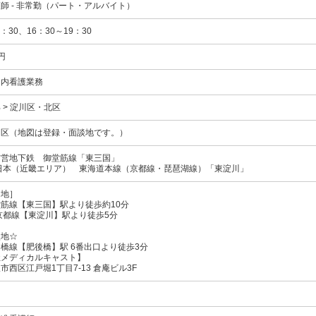
師 - 非常勤（パート・アルバイト）
2：30、16：30～19：30
円
ク内看護業務
 > 淀川区・北区
川区（地図は登録・面談地です。）
市営地下鉄
御堂筋線
「東三国」
日本（近畿エリア）
東海道本線（京都線・琵琶湖線）
「東淀川」
 地］
筋線【東三国】駅より徒歩約10分
京都線【東淀川】駅より徒歩5分
談地☆
橋線【肥後橋】駅 6番出口より徒歩3分
社メディカルキャスト】
市西区江戸堀1丁目7-13 倉庵ビル3F
ク