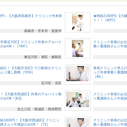
700円～【大阪府高槻市】クリニック外来単
★時給2,000円♪
ト！！［MTC]
高槻市・茨木市・箕面市
阪市東淀川区】クリニック外来のアルバイ
クリニック単発のお
のみOK！［YMT］
務☆看護師さん☆午前診
東淀川区・旭区・都島区
ご紹介！【大阪市北区】十三駅前のクリニ
単発クリニック求人
ん☆通し勤務［YDN］
ック外来業務☆看護師
［ML］
淀川区・北区
事！【大阪市西成区】外来のアルバイト勤
クリニック単発のお
みOK！[KZ]
☆看護師さん☆午前診の
住之江区・西成区・阿倍野区
給1800円！【大阪市西成区】クリニッ
クリニック単発のお
師さん☆午後診のみOK！［TZ］
務☆看護師さん☆午前診