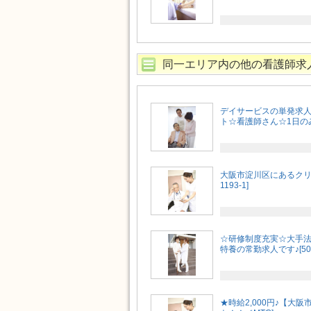
同一エリア内の他の看護師求
デイサービスの単発求
ト☆看護師さん☆1日の
大阪市淀川区にあるクリ
1193-1]
☆研修制度充実☆大手
特養の常勤求人です♪[506
★時給2,000円♪【大