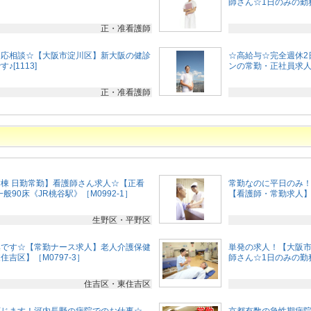
師さん☆1日のみの勤
正・准看護師
～応相談☆【大阪市淀川区】新大阪の健診
☆高給与☆完全週休2
[1113]
ンの常勤・正社員求人です
正・准看護師
棟 日勤常勤】看護師さん求人☆【正看
常勤なのに平日のみ
般90床《JR桃谷駅》［M0992-1］
【看護師・常勤求人】［
生野区・平野区
集です☆【常勤ナース求人】老人介護保健
単発の求人！【大阪
吉区】［M0797-3］
師さん☆1日のみの勤務
住吉区・東住吉区
応じます！河内長野の病院でのお仕事☆
京都有数の急性期病院