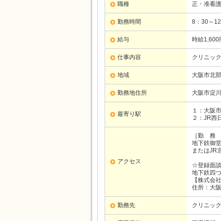
職種
正・准看護
勤務時間
8：30～1
給与
時給1,600
仕事内容
クリニッ
地域
大阪市北部
勤務地住所
大阪市淀
１：大阪
最寄り駅
２：JR西
［勤 務
地下鉄御堂
またはJR
アクセス
☆登録面
地下鉄四つ
【株式会
住所：大阪
勤務先
クリニッ