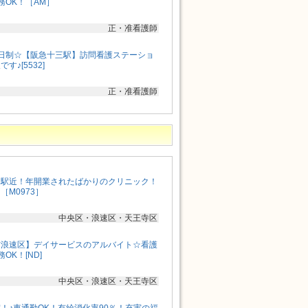
務OK！［AM］
正・准看護師
日制☆【阪急十三駅】訪問看護ステーショ
♪[5532]
正・准看護師
！駅近！年開業されたばかりのクリニック！
M0973］
中央区・浪速区・天王寺区
市浪速区】デイサービスのアルバイト☆看護
OK！[ND]
中央区・浪速区・天王寺区
！♪車通勤OK！有給消化率90％！充実の福