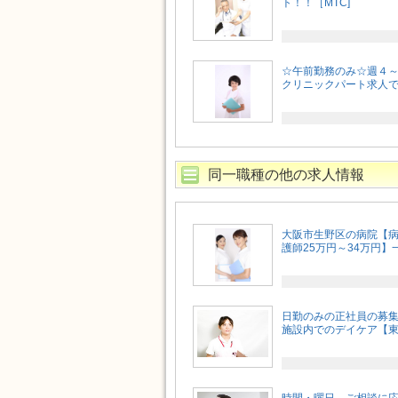
ト！！［MTC]
☆午前勤務のみ☆週４
クリニックパート求人です♪
同一職種の他の求人情報
大阪市生野区の病院【病
護師25万円～34万円】一
日勤のみの正社員の募
施設内でのデイケア【東住
時間・曜日、ご相談に