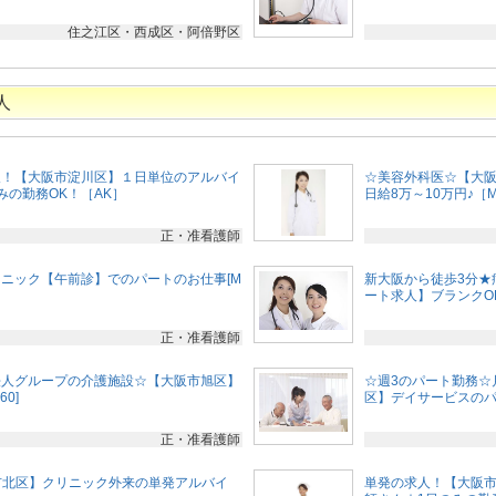
住之江区・西成区・阿倍野区
人
人！【大阪市淀川区】１日単位のアルバイ
☆美容外科医☆【大
みの勤務OK！［AK］
日給8万～10万円♪［M0
正・准看護師
ニック【午前診】でのパートのお仕事[M
新大阪から徒歩3分★
ート求人】ブランクOK
正・准看護師
法人グループの介護施設☆【大阪市旭区】
☆週3のパート勤務☆
0]
区】デイサービスのパート
正・准看護師
阪市北区】クリニック外来の単発アルバイ
単発の求人！【大阪