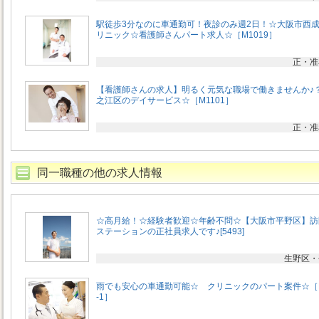
駅徒歩3分なのに車通勤可！夜診のみ週2日！☆大阪市西
リニック☆看護師さんパート求人☆［M1019］
正・准
【看護師さんの求人】明るく元気な職場で働きませんか♪
之江区のデイサービス☆［M1101］
正・准
同一職種の他の求人情報
☆高月給！☆経験者歓迎☆年齢不問☆【大阪市平野区】訪
ステーションの正社員求人です♪[5493]
生野区・
雨でも安心の車通勤可能☆ クリニックのパート案件☆［M
-1］