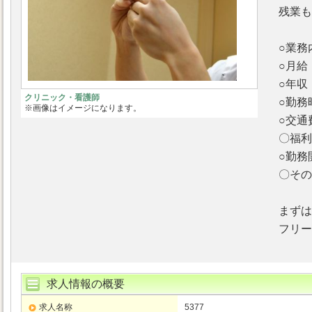
残業も
○業務
○月
○年
クリニック・看護師
○勤務
※画像はイメージになります。
○交
〇福利
○勤務
〇その
まずは
フリーダ
求人情報の概要
求人名称
5377