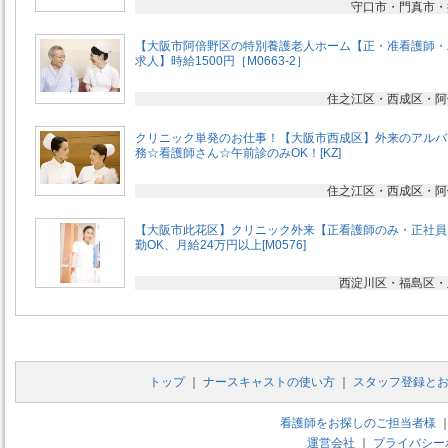
守口市・門真市・
【大阪市阿倍野区の特別養護老人ホーム【正・准看護師・
求人】時給1500円［M0663-2］
住之江区・西成区・阿
クリニック単発のお仕事！【大阪市西成区】外来のアルバ
務☆看護師さん☆午前診のみOK！[KZ]
住之江区・西成区・阿
【大阪市此花区】クリニック外来【正看護師のみ・正社員
勤OK、月給24万円以上[M0576]
西淀川区・福島区・
トップ
｜
ナースキャストの使い方
｜
スタッフ登録と
看護師をお探しのご担当者様
運営会社
｜
プライバシー