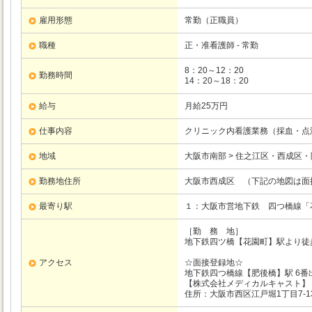
雇用形態
常勤（正職員）
職種
正・准看護師 - 常勤
8：20～12：20
勤務時間
14：20～18：20
給与
月給25万円
仕事内容
クリニック内看護業務（採血・点
地域
大阪市南部 > 住之江区・西成区
勤務地住所
大阪市西成区 （下記の地図は面
最寄り駅
１：大阪市営地下鉄
四つ橋線
「
［勤 務 地］
地下鉄四ツ橋【花園町】駅より徒
アクセス
☆面接登録地☆
地下鉄四つ橋線【肥後橋】駅 6番
【株式会社メディカルキャスト】
住所：大阪市西区江戸堀1丁目7-13