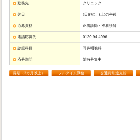
勤務先
クリニック
休日
(日)(祝)、(土)の午後
応募資格
正看護師・准看護師
電話応募先
0120-94-4996
診療科目
耳鼻咽喉科
応募期間
随時募集中
長期（3カ月以上）
フルタイム勤務
交通費別途支給