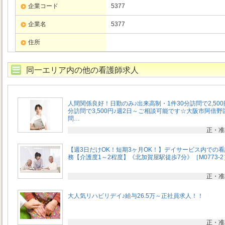
企業コード
5377
企業名
5377
住所
同一エリア内の他の看護師求人
人間関係良好！日勤のみ♪出来高制・1件30分訪問で2,500
分訪問で3,500円♪週2日～ご相談可能です☆大阪市阿倍野
問…
正・准
【週3日だけOK！短期3ヶ月OK！】デイサービス内での
務【介護度1～2程度】《北加賀屋駅徒歩7分》［M0773-2
正・准
大人気リハビリデイ♪給与26.5万～正社員求人！！
正・准