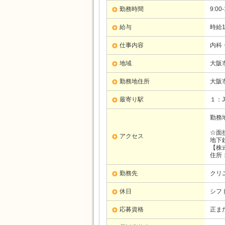
勤務時間
9:00
給与
時給1
仕事内容
内科
地域
大阪
勤務地住所
大阪
最寄り駅
１：
勤務
☆面
アクセス
地下
【株
住所
勤務先
クリ
休日
シフ
応募資格
正ま