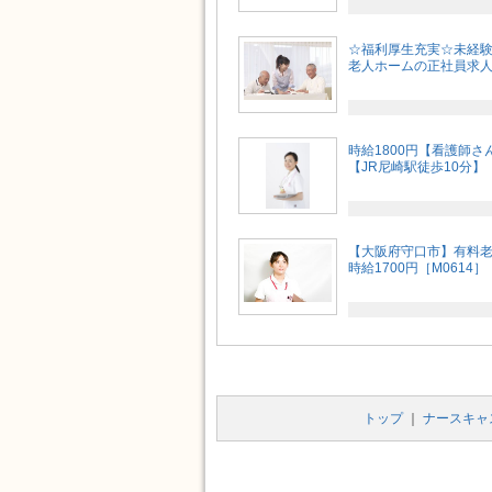
☆福利厚生充実☆未経
老人ホームの正社員求人です
時給1800円【看護師
【JR尼崎駅徒歩10分】［
【大阪府守口市】有料
時給1700円［M0614］
トップ
｜
ナースキャ