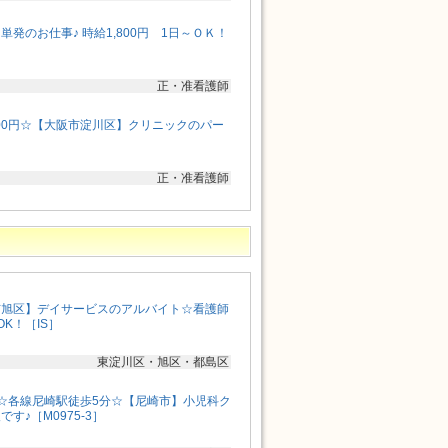
発のお仕事♪ 時給1,800円 1日～ＯＫ！
正・准看護師
900円☆【大阪市淀川区】クリニックのパー
正・准看護師
市旭区】デイサービスのアルバイト☆看護師
K！［IS］
東淀川区・旭区・都島区
☆各線尼崎駅徒歩5分☆【尼崎市】小児科ク
す♪［M0975-3］