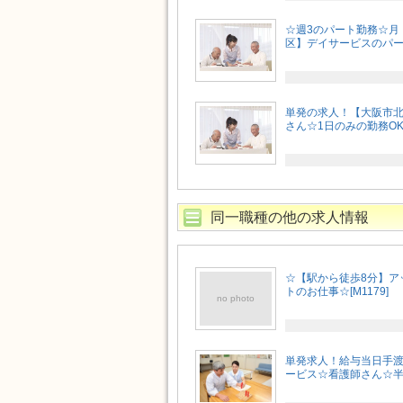
☆週3のパート勤務☆月
区】デイサービスのパート求
単発の求人！【大阪市
さん☆1日のみの勤務OK
同一職種の他の求人情報
☆【駅から徒歩8分】ア
トのお仕事☆[M1179]
no photo
単発求人！給与当日手
ービス☆看護師さん☆半日