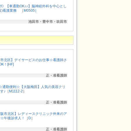
!!》【車通勤OK♪♪】脳神経外科を中心とし
)看護業務 ［M0505］
池田市・豊中市・吹田市
阪市北区】デイサービスのお仕事☆看護師さ
！[HF]
正・准看護師
☆通勤便利☆【大阪梅田】人気の美容クリ
♪［M1112-2］
正・准看護師
大阪市北区】レディースクリニック外来のア
☆午後診求人！［D］
正・准看護師