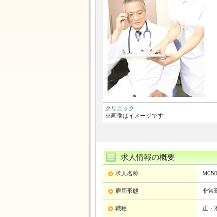
クリニック
※画像はイメージです
求人情報の概要
求人名称
M05
雇用形態
非常
職種
正・