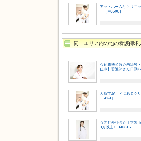
アットホームなクリニッ
［M0506］
同一エリア内の他の看護師求
☆勤務地多数☆未経験・
仕事】看護師さん日勤パー
大阪市淀川区にあるクリ
1193-1]
☆美容外科医☆【大阪市
0万以上♪［M0816］