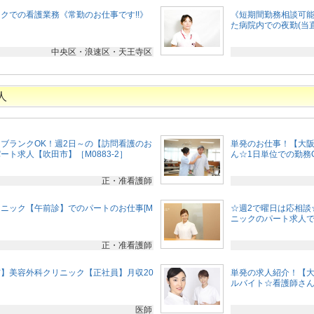
クでの看護業務《常勤のお仕事です!!》
《短期間勤務相談可能
た病院内での夜勤(当直
中央区・浪速区・天王寺区
人
ブランクOK！週2日～の【訪問看護のお
単発のお仕事！【大
ト求人【吹田市】［M0883-2］
ん☆1日単位での勤務OK
正・准看護師
ニック【午前診】でのパートのお仕事[M
☆週2で曜日は応相談
ニックのパート求人です
正・准看護師
】美容外科クリニック【正社員】月収20
単発の求人紹介！【
ルバイト☆看護師さん
医師