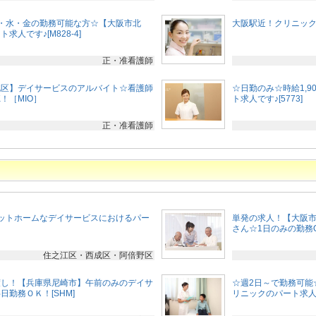
・水・金の勤務可能な方☆【大阪市北
大阪駅近！クリニック単
人です♪[M828-4]
正・准看護師
北区】デイサービスのアルバイト☆看護師
☆日勤のみ☆時給1,
！［MIO］
ト求人です♪[5773]
正・准看護師
ットホームなデイサービスにおけるパー
単発の求人！【大阪
さん☆1日のみの勤務O
住之江区・西成区・阿倍野区
渡し！【兵庫県尼崎市】午前のみのデイサ
☆週2日～で勤務可能
勤務ＯＫ！[SHM]
リニックのパート求人で