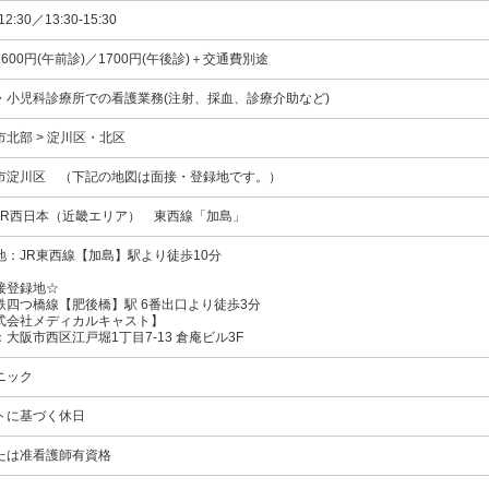
-12:30／13:30-15:30
600円(午前診)／1700円(午後診)＋交通費別途
・小児科診療所での看護業務(注射、採血、診療介助など)
市北部 > 淀川区・北区
市淀川区 （下記の地図は面接・登録地です。）
JR西日本（近畿エリア）
東西線
「加島」
地：JR東西線【加島】駅より徒歩10分
接登録地☆
鉄四つ橋線【肥後橋】駅 6番出口より徒歩3分
式会社メディカルキャスト】
：大阪市西区江戸堀1丁目7-13 倉庵ビル3F
ニック
トに基づく休日
たは准看護師有資格