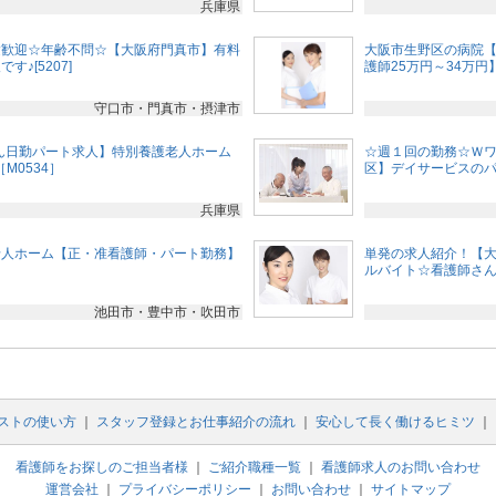
兵庫県
験歓迎☆年齢不問☆【大阪府門真市】有料
大阪市生野区の病院【
♪[5207]
護師25万円～34万円】
守口市・門真市・摂津市
さん日勤パート求人】特別養護老人ホーム
☆週１回の勤務☆Ｗ
M0534］
区】デイサービスのパー
兵庫県
老人ホーム【正・准看護師・パート勤務】
単発の求人紹介！【
ルバイト☆看護師さん
池田市・豊中市・吹田市
ストの使い方
｜
スタッフ登録とお仕事紹介の流れ
｜
安心して長く働けるヒミツ
｜
看護師をお探しのご担当者様
｜
ご紹介職種一覧
｜
看護師求人のお問い合わせ
運営会社
｜
プライバシーポリシー
｜
お問い合わせ
｜
サイトマップ