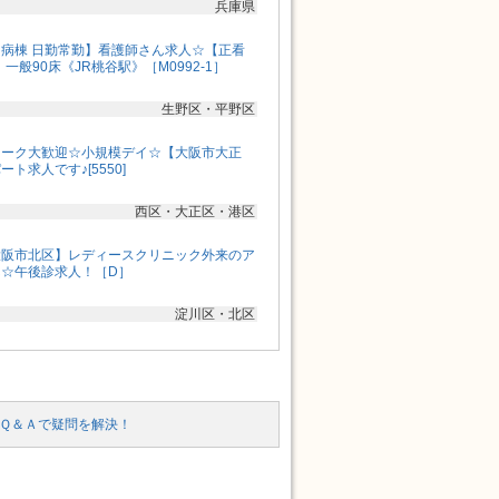
兵庫県
病棟 日勤常勤】看護師さん求人☆【正看
一般90床《JR桃谷駅》［M0992-1］
生野区・平野区
ワーク大歓迎☆小規模デイ☆【大阪市大正
ト求人です♪[5550]
西区・大正区・港区
大阪市北区】レディースクリニック外来のア
☆午後診求人！［D］
淀川区・北区
Ｑ＆Ａで疑問を解決！