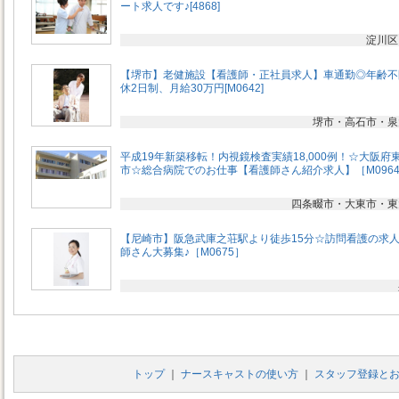
ート求人です♪[4868]
淀川区
【堺市】老健施設【看護師・正社員求人】車通勤◎年齢不
休2日制、月給30万円[M0642]
堺市・高石市・泉
平成19年新築移転！内視鏡検査実績18,000例！☆大阪府
市☆総合病院でのお仕事【看護師さん紹介求人】［M096
四条畷市・大東市・東
【尼崎市】阪急武庫之荘駅より徒歩15分☆訪問看護の求
師さん大募集♪［M0675］
トップ
｜
ナースキャストの使い方
｜
スタッフ登録と