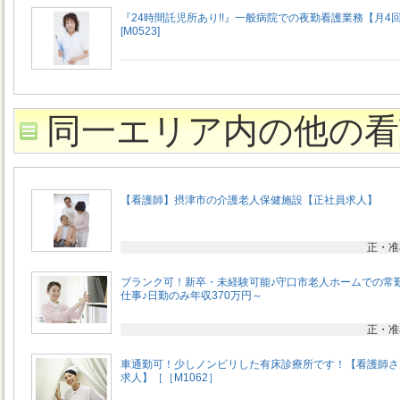
『24時間託児所あり!!』一般病院での夜勤看護業務【月4
[M0523]
同一エリア内の他の看
【看護師】摂津市の介護老人保健施設【正社員求人】
正・准
ブランク可！新卒・未経験可能♪守口市老人ホームでの常
仕事♪日勤のみ年収370万円～
正・准
車通勤可！少しノンビリした有床診療所です！【看護師さ
求人】［［M1062］