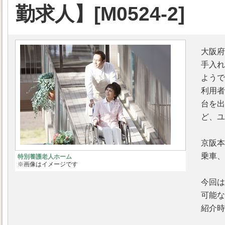
勤求人】[M0524-2]
大阪府
手入れ
ようで
利用者
台を出
ど、ユ
京阪本
乗車、
特別養護老人ホーム
※画像はイメージです
今回は
可能な
紹介時