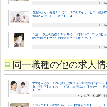
正・准
看護師さん大募集！☆北摂エリアのデイサービス：摂津市
護師さんパート紹介求人】［M1133］
正・准
☆週3日以上の勤務でOK☆時給1700円☆2014年1月開設
阪府門真市】サ高住の看護師パート求人です♪
正・准
同一職種の他の求人情
ママさん応援！！24時間託児所完備☆通勤便利☆駅近☆
市 平野区】地下鉄 谷町線 出戸駅より徒歩5分 【看
ん、常…
住之江区・西成区・阿
☆週２でＯＫ☆医療行為ナシ☆【大阪市北区】デイサービ