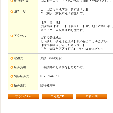
勤務地住所
大阪府守口市 （下記の地図は面接・登録地です。）
１：大阪市営地下鉄
谷町線
「大日」
最寄り駅
２：京阪
京阪本線
「寝屋川市」
［勤 務 地］
京阪本線【守口市】【寝屋川市】駅、地下鉄谷町線【
※バイク・自転車通勤可能です。
アクセス
☆面接登録地☆
地下鉄四つ橋線【肥後橋】駅 6番出口より徒歩3分
【株式会社メディカルキャスト】
住所：大阪市西区江戸堀1丁目7-13 倉庵ビル3F
勤務先
介護・福祉施設
応募資格
正看護師のお資格をお持ちの方。
電話応募先
0120-944-996
応募期間
随時募集中
ブランクOK
未経験OK
年齢不問