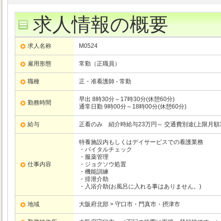
求人情報の概要
求人名称
M0524
雇用形態
常勤（正職員）
職種
正・准看護師 - 常勤
早出 8時30分～17時30分(休憩60分)
勤務時間
通常日勤 9時00分～18時00分(休憩60分)
給与
正看のみ 紹介時給与23万円～ 交通費別途(上限月額
特養施設内もしくはデイサービスでの看護業務
・バイタルチェック
・服薬管理
仕事内容
・ジョクソウ処置
・機能訓練
・排泄介助
・入浴介助(お風呂に入れる事はありません。)
地域
大阪府北部 > 守口市・門真市・摂津市