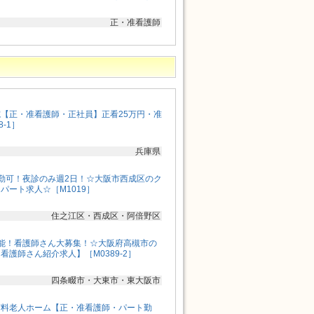
正・准看護師
【正・准看護師・正社員】正看25万円・准
8-1］
兵庫県
勤可！夜診のみ週2日！☆大阪市西成区のク
パート求人☆［M1019］
住之江区・西成区・阿倍野区
能！看護師さん大募集！☆大阪府高槻市の
護師さん紹介求人】［M0389-2］
四条畷市・大東市・東大阪市
有料老人ホーム【正・准看護師・パート勤