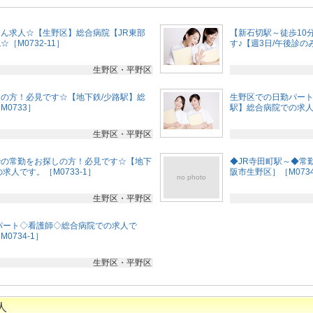
ん求人☆【生野区】総合病院【JR東部
【新石切駅～徒歩10
［M0732-11］
す♪【週3日/午後診のみ
生野区・平野区
の方！必見です☆【地下鉄/少路駅】総
生野区での日勤パート
0733］
駅】総合病院での求人で
生野区・平野区
での常勤をお探しの方！必見です☆【地下
◆JR寺田町駅～◆常
求人です。［M0733-1］
阪市生野区］［M073
no photo
生野区・平野区
パート◇看護師◇総合病院での求人で
0734-1］
生野区・平野区
人