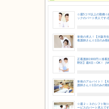
☆週5コマ以上の勤務☆
ックのパート求人です♪[5
単発の求人！【大阪市
看護師さん☆1日のみ勤務O
正看護師1900円☆准看
野区】週4日～OK！［M0
単発のアルバイト！【
護師さん☆1日のみの勤務
☆週２～３のシフト制
ービスのパート求人です♪[