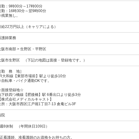
日勤：9時00分～17時00分
夜勤：16時30分～翌9時00分
※残業無し。
月給22万円以上（キャリアによる）
看護師業務
大阪市南部 > 生野区・平野区
大阪市生野区 （下記の地図は面接・登録地です。）
［勤 務 地］
JR大和線【東部市場前】駅より徒歩10分
※自転車・バイク通勤OKです。
☆面接登録地☆
地下鉄四つ橋線【肥後橋】駅 6番出口より徒歩3分
【株式会社メディカルキャスト】
住所：大阪市西区江戸堀1丁目7-13 倉庵ビル3F
病院
4週8休制 （年間休日109日）
○正看護師、准看護師のお資格をお持ちの方。