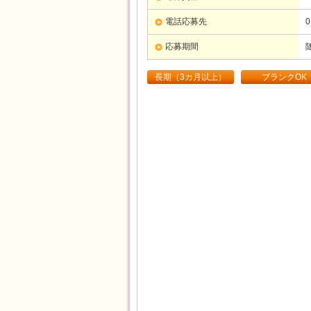
電話応募先
0
応募期間
長期（3カ月以上）
ブランクOK