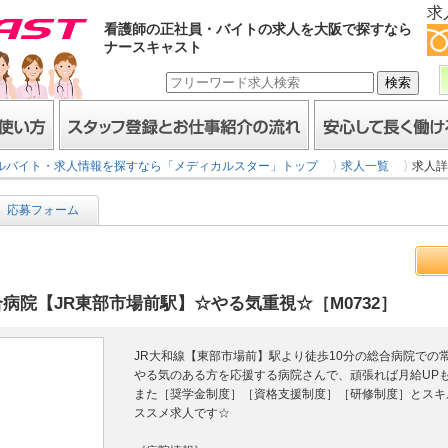
求
看護師の正社員・バイトの求人を大阪で探すなら
ナースキャスト
スタッフ登録とお仕事紹介の流れ
安心して長く働けるヒミ
ルバイト・求人情報を探すなら「メディカルスター」トップ
求人一覧
求人詳
応募フォーム
病院【JR東部市場前駅】☆やる気重視☆［M0732］
JR大和線【東部市場前】駅より徒歩10分の総合病院での
やる気のある方を応援する病院さんで、頑張れば月給UP
また［奨学金制度］［資格支援制度］［研修制度］とスキ
ススメ求人です☆