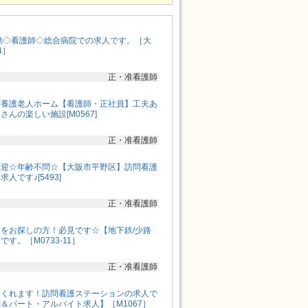
勤◇看護師◇総合病院での求人です。［大
4］
正・准看護師
別養護老人ホーム【看護師・正社員】工夫あ
んの楽しい施設[M0567]
正・准看護師
歓迎☆年齢不問☆【大阪市平野区】訪問看護
です♪[5493]
正・准看護師
をお探しの方！必見です☆【地下鉄/少路
す。［M0733-11］
正・准看護師
てくれます！訪問看護ステーションの求人で
＆パート・アルバイト求人】［M1067］