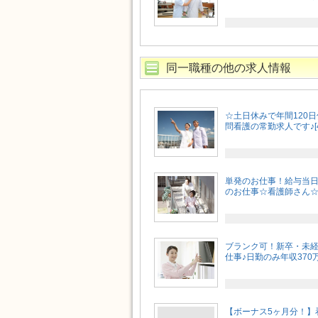
同一職種の他の求人情報
☆土日休みで年間120
問看護の常勤求人です♪[4
単発のお仕事！給与当
のお仕事☆看護師さん☆1
ブランク可！新卒・未経
仕事♪日勤のみ年収370
【ボーナス5ヶ月分！】