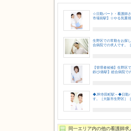
☆日勤パート・看護師さ
市場前駅】☆やる気重視☆
生野区での常勤をお探し
合病院での求人です。［M
【管理者候補】生野区
鉄/少路駅】総合病院での
◆JR寺田町駅～◆日勤
す。［大阪市生野区］［M
同一エリア内の他の看護師求