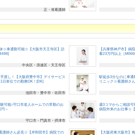
正・准看護師
日休☆車通勤可能☆【大阪市天王寺区】訪
【兵庫県神戸市】病院
498]
看23万円以上［M066
中央区・浪速区・天王寺区
日手渡し！【大阪府豊中市】デイサービス
駅徒歩3分なのに車通
日単位での勤務OK！[DK]
リニック☆看護師さん
池田市・豊中市・吹田市
験可能♪守口市老人ホームでの常勤のお
週3コマからご相談可
万円～
病院外来のお仕事☆【看
守口市・門真市・摂津市
看護師さん必見☆【岸和田市】病院での
【大阪府東大阪市】