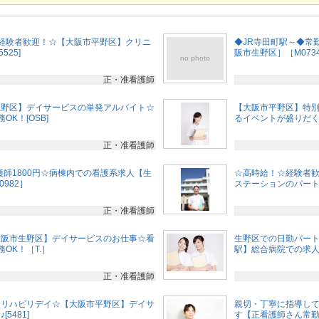
経験者歓迎！☆【大阪市平野区】クリニ
◆JR寺田町駅～◆常
525]
阪市生野区］［M073
no photo
正・准看護師
生野区】デイサービスの単発アルバイト☆
【大阪市平野区】特
K！[OSB]
るイベントが盛りだくさ
正・准看護師
護師1800円☆病棟内での看護系求人【生
☆高時給！☆経験者
982］
ステーションのパート求人
正・准看護師
大阪市生野区】デイサービスのお仕事☆看
生野区での日勤パート
OK！［T.］
駅】総合病院での求人で
正・准看護師
☆リハビリデイ☆【大阪市平野区】デイサ
親切・丁寧に指導し
5481]
す【正看護師さん常勤