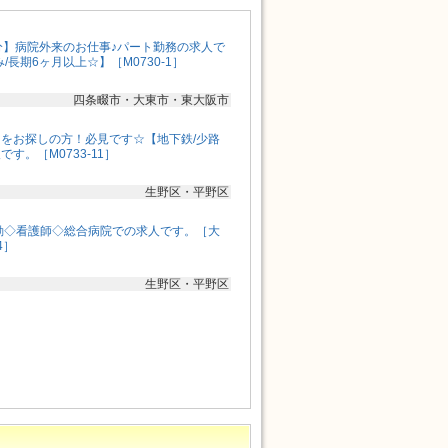
分】病院外来のお仕事♪パート勤務の求人で
/長期6ヶ月以上☆】［M0730-1］
四条畷市・大東市・東大阪市
をお探しの方！必見です☆【地下鉄/少路
す。［M0733-11］
生野区・平野区
勤◇看護師◇総合病院での求人です。［大
4］
生野区・平野区